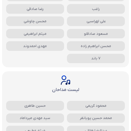
راغب
رضا صادقی
علی لهراسبی
محسن چاوشی
مسعود صادقلو
میثم ابراهیمی
محسن ابراهیم زاده
مهدی احمدوند
7 باند
لیست مداحان
محمود کریمی
حسین طاهری
محمد حسین پویانفر
سید مهدی میرداماد
عبدالرضا هلالی
میثم مطیعی