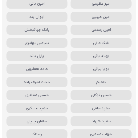
امیر عظیمی
امین بانی
امین حبیبی
ایوان بند
امین رستمی
بابک جهانبخش
بابک مافی
بنیامین بهادری
بهنام بانی
پازل باند
پویا بیاتی
حامد همایون
حامیم
حجت اشرف زاده
حسین توکلی
حسین منتظری
حمید حامی
حمید عسکری
حمید هیراد
سامان جلیلی
شهاب مظفری
رستاک