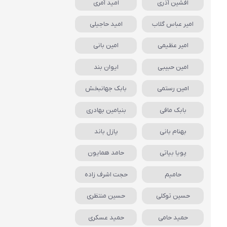
افشین آذری
امید آمری
امیر عباس گلاب
امید حاجیلی
امیر عظیمی
امین بانی
امین حبیبی
ایوان بند
امین رستمی
بابک جهانبخش
بابک مافی
بنیامین بهادری
بهنام بانی
پازل باند
پویا بیاتی
حامد همایون
حامیم
حجت اشرف زاده
حسین توکلی
حسین منتظری
حمید حامی
حمید عسکری