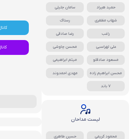
حمید هیراد
سامان جلیلی
شهاب مظفری
رستاک
کانال
راغب
رضا صادقی
علی لهراسبی
محسن چاوشی
کانا
مسعود صادقلو
میثم ابراهیمی
محسن ابراهیم زاده
مهدی احمدوند
7 باند
لیست مداحان
محمود کریمی
حسین طاهری