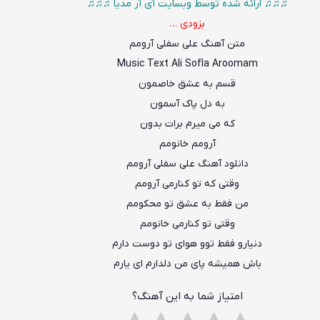
♫♫♫ ارائه شده توسط وبسایت آی آر مدیا ♫♫♫
بزودی …
متن آهنگ علی سفلی آرومم
Music Text Ali Sofla Aroomam
قسم به عشق خاصمون
به دل پاک آسمون
که می م
ی
رم برات بدون
آرومم خانومم
دانلود آهنگ علی سفلی آرومم
وقتی که تو کنارمی آرومم
من فقط به عشق تو محکومم
وقتی تو کنارمی خانومم
دنیارو فقط توو هوای تو دوست دارم
باش همیشه پای من دلدارم ای یارم
امتیاز شما به این آهنگ؟