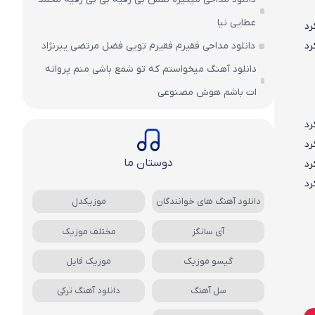
عطایی نیا
رد
دانلود مداحی فقیرم فقیرم تویی فضل مرتضی یبرنژاد
رد
دانلود آهنگ میخواستم که تو شمع باشی منم پروانه
ات باشم هوش مصنوعی
رد
رد
دوستان ما
رد
رد
دانلود آهنگ های خوانندگان
موزیکدل
آی سانگز
مختلف موزیک
گیسو موزیک
موزیک فایل
سل آهنگ
دانلود آهنگ ترکی