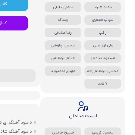
کانال
حمید هیراد
سامان جلیلی
شهاب مظفری
رستاک
کانا
راغب
رضا صادقی
علی لهراسبی
محسن چاوشی
مسعود صادقلو
میثم ابراهیمی
محسن ابراهیم زاده
مهدی احمدوند
7 باند
لیست مداحان
دانلود آهنگ ای د
دانلود آهنگ شاد ب
محمود کریمی
حسین طاهری