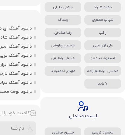
حمید هیراد
سامان جلیلی
شهاب مظفری
رستاک
دانلود آهنگ ای د
راغب
رضا صادقی
دانلود آهنگ شاد ب
علی لهراسبی
محسن چاوشی
دانلود آهنگ امین
دانلود آهنگ عربی
مسعود صادقلو
میثم ابراهیمی
دانلود آهنگ ایرا
محسن ابراهیم زاده
مهدی احمدوند
دانلود آهنگ نازنی
دانلود آهنگ عباس
7 باند
دانلود نوحه محس
کامنت خود را ار
لیست مداحان
محمود کریمی
حسین طاهری