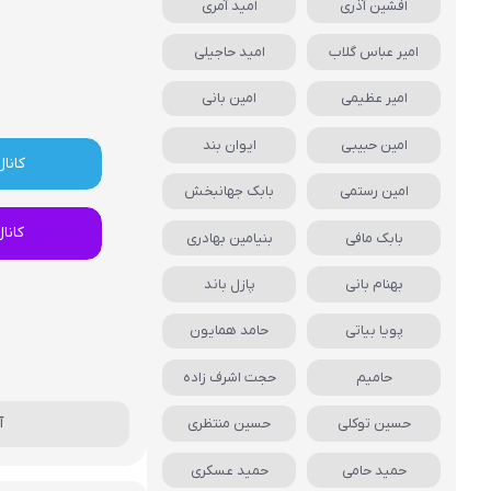
افشین آذری
امید آمری
امیر عباس گلاب
امید حاجیلی
امیر عظیمی
امین بانی
امین حبیبی
ایوان بند
کانال
امین رستمی
بابک جهانبخش
کانا
بابک مافی
بنیامین بهادری
بهنام بانی
پازل باند
پویا بیاتی
حامد همایون
حامیم
حجت اشرف زاده
آ
حسین توکلی
حسین منتظری
حمید حامی
حمید عسکری