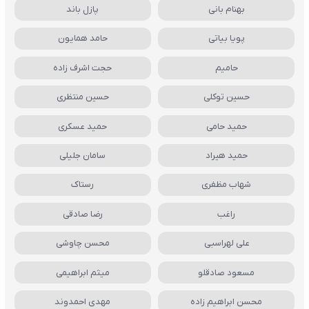
بهنام بانی
پازل باند
پویا بیاتی
حامد همایون
حامیم
حجت اشرف زاده
حسین توکلی
حسین منتظری
حمید حامی
حمید عسکری
حمید هیراد
سامان جلیلی
شهاب مظفری
رستاک
راغب
رضا صادقی
علی لهراسبی
محسن چاوشی
مسعود صادقلو
میثم ابراهیمی
محسن ابراهیم زاده
مهدی احمدوند