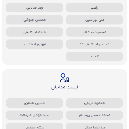
راغب
رضا صادقی
علی لهراسبی
محسن چاوشی
مسعود صادقلو
میثم ابراهیمی
محسن ابراهیم زاده
مهدی احمدوند
7 باند
لیست مداحان
محمود کریمی
حسین طاهری
محمد حسین پویانفر
سید مهدی میرداماد
عبدالرضا هلالی
میثم مطیعی