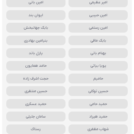
امیر عظیمی
امین بانی
امین حبیبی
ایوان بند
امین رستمی
بابک جهانبخش
بابک مافی
بنیامین بهادری
بهنام بانی
پازل باند
پویا بیاتی
حامد همایون
حامیم
حجت اشرف زاده
حسین توکلی
حسین منتظری
حمید حامی
حمید عسکری
حمید هیراد
سامان جلیلی
شهاب مظفری
رستاک