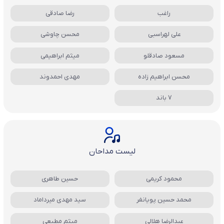
راغب
رضا صادقی
علی لهراسبی
محسن چاوشی
مسعود صادقلو
میثم ابراهیمی
محسن ابراهیم زاده
مهدی احمدوند
7 باند
لیست مداحان
محمود کریمی
حسین طاهری
محمد حسین پویانفر
سید مهدی میرداماد
عبدالرضا هلالی
میثم مطیعی