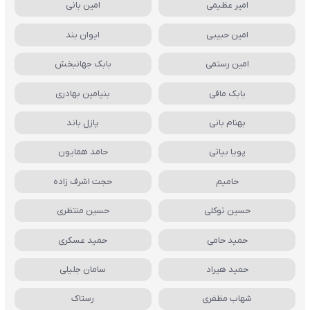
امیر عظیمی
امین بانی
امین حبیبی
ایوان بند
امین رستمی
بابک جهانبخش
بابک مافی
بنیامین بهادری
بهنام بانی
پازل باند
پویا بیاتی
حامد همایون
حامیم
حجت اشرف زاده
حسین توکلی
حسین منتظری
حمید حامی
حمید عسکری
حمید هیراد
سامان جلیلی
شهاب مظفری
رستاک