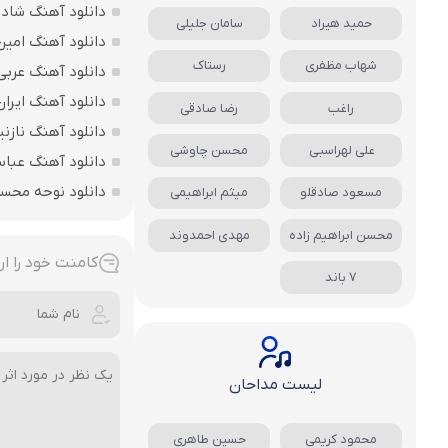
دانلود آهنگ شاد ب
حمید هیراد
سامان جلیلی
دانلود آهنگ امین
شهاب مظفری
رستاک
دانلود آهنگ عربی
دانلود آهنگ ایرا
راغب
رضا صادقی
دانلود آهنگ نازنی
علی لهراسبی
محسن چاوشی
دانلود آهنگ عباس
دانلود نوحه محس
مسعود صادقلو
میثم ابراهیمی
محسن ابراهیم زاده
مهدی احمدوند
کامنت خود را ار
7 باند
لیست مداحان
محمود کریمی
حسین طاهری