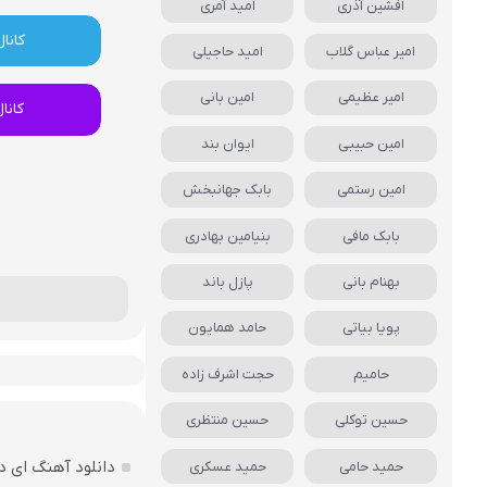
افشین آذری
امید آمری
کانال
امیر عباس گلاب
امید حاجیلی
امیر عظیمی
امین بانی
کانا
امین حبیبی
ایوان بند
امین رستمی
بابک جهانبخش
بابک مافی
بنیامین بهادری
بهنام بانی
پازل باند
پویا بیاتی
حامد همایون
حامیم
حجت اشرف زاده
حسین توکلی
حسین منتظری
دانلود آهنگ ای د
حمید حامی
حمید عسکری