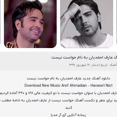
گ عارف احمدیان به نام حواست نیست
آهنگ
تاریخ انتشار :17 شهریور 1397
دانلود آهنگ جدید
عارف احمدیان
به نام
حواست نیست
Download New Music
Aref Ahmadian
–
Havaset Nist
ارف احمدیان
با عنوان
حواست نیست
با دو کیفیت عالی ۱۲۸ و ۳۲۰ آماده کردیم
نید برای شعر و تکست آهنگ حواست نیست از عارف احمدیان به ادامه مطلب م
کنید
رسانه آنلاین آی آر مدیا