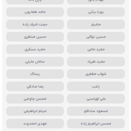
پویا بیاتی
حامد همایون
حامیم
حجت اشرف زاده
حسین توکلی
حسین منتظری
حمید حامی
حمید عسکری
حمید هیراد
سامان جلیلی
شهاب مظفری
رستاک
راغب
رضا صادقی
علی لهراسبی
محسن چاوشی
مسعود صادقلو
میثم ابراهیمی
محسن ابراهیم زاده
مهدی احمدوند