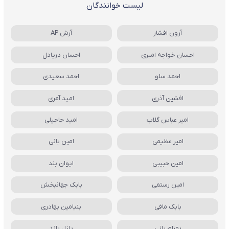
لیست خوانندگان
آرون افشار
آرش AP
احسان خواجه امیری
احسان دریادل
احمد سلو
احمد سعیدی
افشین آذری
امید آمری
امیر عباس گلاب
امید حاجیلی
امیر عظیمی
امین بانی
امین حبیبی
ایوان بند
امین رستمی
بابک جهانبخش
بابک مافی
بنیامین بهادری
بهنام بانی
پازل باند