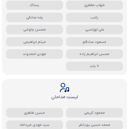
شهاب مظفری
رستاک
راغب
رضا صادقی
علی لهراسبی
محسن چاوشی
مسعود صادقلو
میثم ابراهیمی
محسن ابراهیم زاده
مهدی احمدوند
7 باند
لیست مداحان
محمود کریمی
حسین طاهری
محمد حسین پویانفر
سید مهدی میرداماد