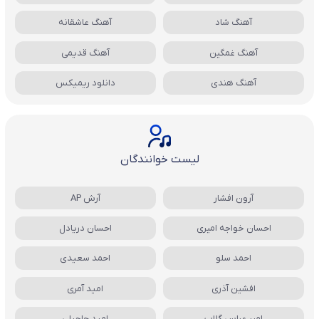
آهنگ شاد
آهنگ عاشقانه
آهنگ غمگین
آهنگ قدیمی
آهنگ هندی
دانلود ریمیکس
لیست خوانندگان
آرون افشار
آرش AP
احسان خواجه امیری
احسان دریادل
احمد سلو
احمد سعیدی
افشین آذری
امید آمری
امیر عباس گلاب
امید حاجیلی