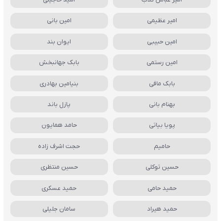
امیر عظیمی
امین بانی
امین حبیبی
ایوان بند
امین رستمی
بابک جهانبخش
بابک مافی
بنیامین بهادری
بهنام بانی
پازل باند
پویا بیاتی
حامد همایون
حامیم
حجت اشرف زاده
حسین توکلی
حسین منتظری
حمید حامی
حمید عسکری
حمید هیراد
سامان جلیلی