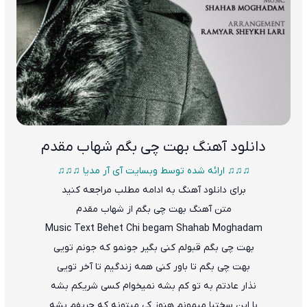
دانلود آهنگ
بهت چی بگم شهاب مقدم
♫♫♫ ارائه شده توسط وبسایت آی آر مدیا ♫♫♫
برای دانلود آهنگ به ادامه مطلب مراجعه کنید
متن آهنگ بهت چی بگم از شهاب مقدم
Music Text
Behet Chi begam
Shahab Moghadam
بهت چی بگم قبولم کنی بگیر جونمو که جونم تویی
بهت چی بگم تا باور کنی همه زندگیم تا آخر تویی
نذار عادتم به تو کم بشه نمیخوام کسی شریکم بشه
با این سختیا میمونم هنوز کی میتونه که حریفم بشه