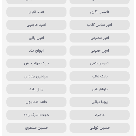
افشین آذری
امید آمری
امیر عباس گلاب
امید حاجیلی
امیر عظیمی
امین بانی
امین حبیبی
ایوان بند
امین رستمی
بابک جهانبخش
بابک مافی
بنیامین بهادری
بهنام بانی
پازل باند
پویا بیاتی
حامد همایون
حامیم
حجت اشرف زاده
حسین توکلی
حسین منتظری