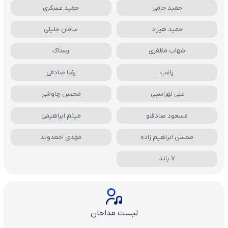
حمید حامی
حمید عسکری
حمید هیراد
سامان جلیلی
شهاب مظفری
رستاک
راغب
رضا صادقی
علی لهراسبی
محسن چاوشی
مسعود صادقلو
میثم ابراهیمی
محسن ابراهیم زاده
مهدی احمدوند
7 باند
لیست مداحان