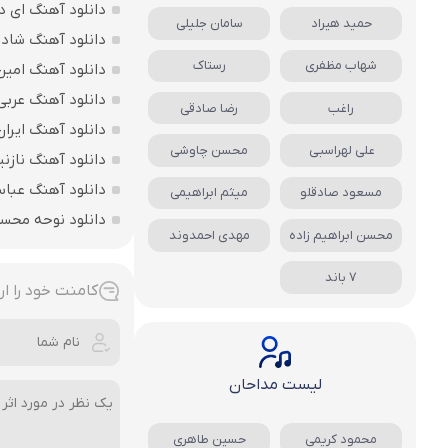
دانلود آهنگ ای د
حمید هیراد
سامان جلیلی
دانلود آهنگ شاد ب
شهاب مظفری
رستاک
دانلود آهنگ امین
دانلود آهنگ عربی
راغب
رضا صادقی
دانلود آهنگ ایرا
علی لهراسبی
محسن چاوشی
دانلود آهنگ نازنی
دانلود آهنگ عباس
مسعود صادقلو
میثم ابراهیمی
دانلود نوحه محس
محسن ابراهیم زاده
مهدی احمدوند
7 باند
کامنت خود را ار
لیست مداحان
محمود کریمی
حسین طاهری