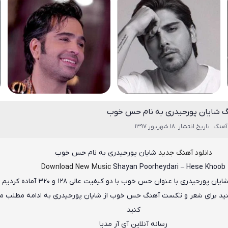
نگ شایان پورحیدری به نام حس خوب
آهنگ
تاریخ انتشار :18 شهریور 1397
دانلود آهنگ جدید
شایان پورحیدری
به نام
حس خوب
Download New Music
Shayan Poorheydari
–
Hese Khoob
ایان پورحیدری
با عنوان
حس خوب
با دو کیفیت عالی ۱۲۸ و ۳۲۰ آماده کردیم
کنید برای شعر و تکست آهنگ حس خوب از شایان پورحیدری به ادامه مطلب م
کنید
رسانه آنلاین آی آر مدیا