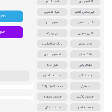
افشین آذری
امید آمری
امیر عباس گلاب
امید حاجیلی
کانال
امیر عظیمی
امین بانی
کانا
امین حبیبی
ایوان بند
امین رستمی
بابک جهانبخش
بابک مافی
بنیامین بهادری
بهنام بانی
پازل باند
پویا بیاتی
حامد همایون
حامیم
حجت اشرف زاده
حسین توکلی
حسین منتظری
حمید حامی
حمید عسکری