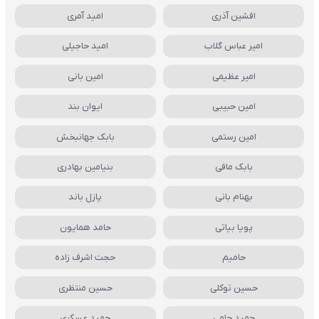
افشین آذری
امید آمری
امیر عباس گلاب
امید حاجیلی
امیر عظیمی
امین بانی
امین حبیبی
ایوان بند
امین رستمی
بابک جهانبخش
بابک مافی
بنیامین بهادری
بهنام بانی
پازل باند
پویا بیاتی
حامد همایون
حامیم
حجت اشرف زاده
حسین توکلی
حسین منتظری
حمید حامی
حمید عسکری