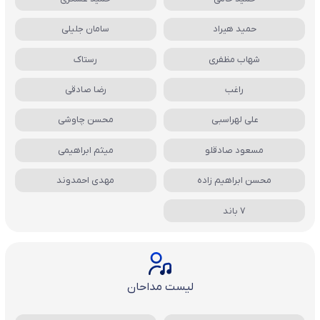
حمید هیراد
سامان جلیلی
شهاب مظفری
رستاک
راغب
رضا صادقی
علی لهراسبی
محسن چاوشی
مسعود صادقلو
میثم ابراهیمی
محسن ابراهیم زاده
مهدی احمدوند
7 باند
لیست مداحان