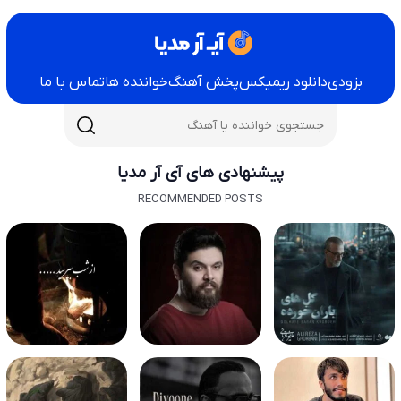
بزودی
دانلود ریمیکس
پخش آهنگ
خواننده ها
تماس با ما
پیشنهادی های آی آر مدیا
RECOMMENDED POSTS