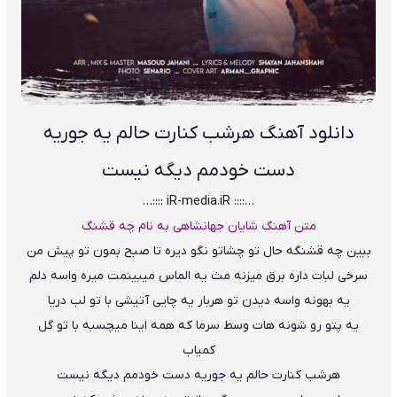
دانلود آهنگ هرشب کنارت حالم یه جوریه
دست خودمم دیگه نیست
…:::: iR-media.iR ::::…
متن آهنگ شایان جهانشاهی به نام چه قشنگ
ببین چه قشنگه حال تو چشاتو نگو دیره تا صبح بمون تو پیش من
سرخی لبات داره برق میزنه مث یه الماس میبینمت میره واسه دلم
یه بهونه واسه دیدن تو هربار یه چایی آتیشی با تو لب دریا
یه پتو رو شونه هات وسط سرما که همه اینا میچسبه با تو گل
کمیاب
هرشب کنارت حالم یه جوریه دست خودمم دیگه نیست