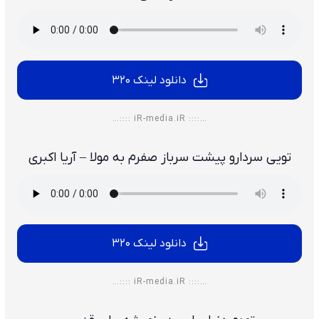
دانلود لینک 320
…:::: iR-media.iR ::::…
تویی سردارو پیشت سرباز صفرم به مولا – آریا اکبری
دانلود لینک 320
…:::: iR-media.iR ::::…