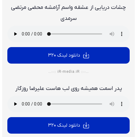
چشات دریایی از عشقه واسم آرامشه محضی مرتضی
سرمدی
دانلود لینک 320
…:::: iR-media.iR ::::…
پدر اسمت همیشه روی لب هاست علیرضا روزگار
دانلود لینک 320