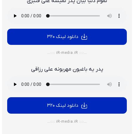
تموم دنیا بیان پدر نمیشه علی قنبری
دانلود لینک 320
…:::: iR-media.iR ::::…
پدر یه باغبون مهربونه علی رزاقی
دانلود لینک 320
…:::: iR-media.iR ::::…