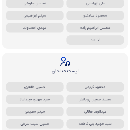
علی لهراسبی
محسن چاوشی
مسعود صادقلو
میثم ابراهیمی
محسن ابراهیم زاده
مهدی احمدوند
7 باند
لیست مداحان
محمود کریمی
حسین طاهری
محمد حسین پویانفر
سید مهدی میرداماد
عبدالرضا هلالی
میثم مطیعی
سید مجید بنی فاطمه
حسین سیب سرخی