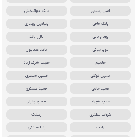
امین رستمی
بابک جهانبخش
بابک مافی
بنیامین بهادری
بهنام بانی
پازل باند
پویا بیاتی
حامد همایون
حامیم
حجت اشرف زاده
حسین توکلی
حسین منتظری
حمید حامی
حمید عسکری
حمید هیراد
سامان جلیلی
شهاب مظفری
رستاک
راغب
رضا صادقی