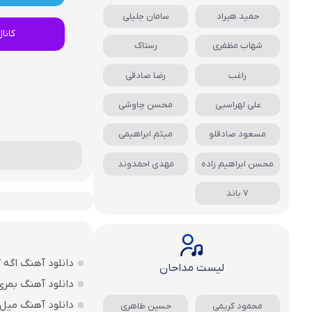
حمید هیراد
سامان جلیلی
کانا
شهاب مظفری
رستاک
راغب
رضا صادقی
علی لهراسبی
محسن چاوشی
مسعود صادقلو
میثم ابراهیمی
محسن ابراهیم زاده
مهدی احمدوند
7 باند
دانلود آهنگ اگه 
لیست مداحان
دانلود آهنگ بمری
دانلود آهنگ میل 
محمود کریمی
حسین طاهری