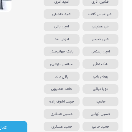
افشین آذری
امید آمری
امیر عباس گلاب
امید حاجیلی
امیر عظیمی
امین بانی
امین حبیبی
ایوان بند
امین رستمی
بابک جهانبخش
بابک مافی
بنیامین بهادری
بهنام بانی
پازل باند
پویا بیاتی
حامد همایون
حامیم
حجت اشرف زاده
حسین توکلی
حسین منتظری
حمید حامی
حمید عسکری
کانال