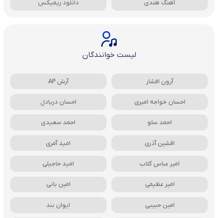
آهنگ هندی
دانلود ریمیکس
لیست خوانندگان
آرون افشار
آرش AP
احسان خواجه امیری
احسان دریادل
احمد سلو
احمد سعیدی
افشین آذری
امید آمری
امیر عباس گلاب
امید حاجیلی
امیر عظیمی
امین بانی
امین حبیبی
ایوان بند