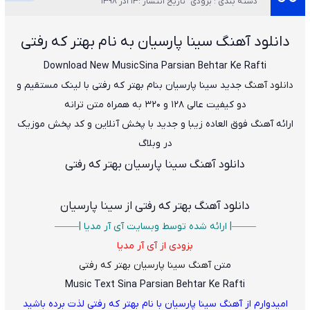
دسته بندی : بزودی
تاریخ انتشار :13 آذر 1398
دانلود آهنگ
سینا پارسیان به نام بهتر که رفتی
Download New Music
Sina Parsian Behtar Ke Rafti
دانلود
آهن
گ
جدید
سینا پارسیان
بنام
بهتر که رفتی
با لینک مستقیم و
دو کیفیت عالی ۱۲۸ و ۳۲۰ به همراه متن ترانه
ارائه آهنگ فوق العاده زیبا و جدید با پخش آنلاین و کد پخش موزیک
در وبلاگ
دانلود آهنگ سینا پارسیان بهتر که رفتی
دانلود آهنگ
بهتر که رفتی از سینا پارسیان
——–| ارائه شده توسط وبسایت آی آر مدیا |—–—
بزودی از آی آر مدیا
متن
آهنگ سینا پارسیان بهتر که رفتی
Music Text Sina Parsian Behtar Ke Rafti
امیدوارم از آهنگ سینا پارسیان با نام بهتر که رفتی لذت برده باشید