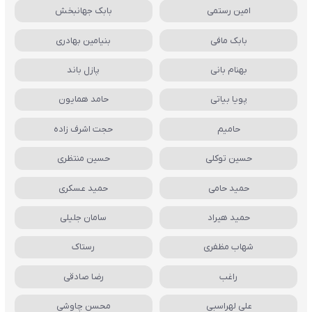
امین رستمی
بابک جهانبخش
بابک مافی
بنیامین بهادری
بهنام بانی
پازل باند
پویا بیاتی
حامد همایون
حامیم
حجت اشرف زاده
حسین توکلی
حسین منتظری
حمید حامی
حمید عسکری
حمید هیراد
سامان جلیلی
شهاب مظفری
رستاک
راغب
رضا صادقی
علی لهراسبی
محسن چاوشی