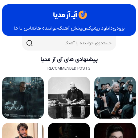
بزودی
دانلود ریمیکس
پخش آهنگ
خواننده ها
تماس با ما
پیشنهادی های آی آر مدیا
RECOMMENDED POSTS