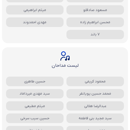
مسعود صادقلو
میثم ابراهیمی
محسن ابراهیم زاده
مهدی احمدوند
7 باند
لیست مداحان
محمود کریمی
حسین طاهری
محمد حسین پویانفر
سید مهدی میرداماد
عبدالرضا هلالی
میثم مطیعی
سید مجید بنی فاطمه
حسین سیب سرخی