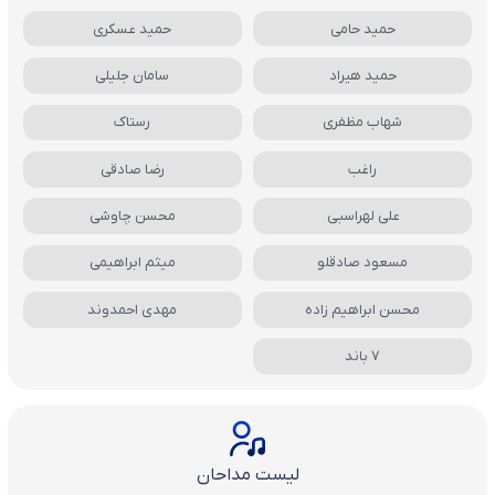
حمید حامی
حمید عسکری
حمید هیراد
سامان جلیلی
شهاب مظفری
رستاک
راغب
رضا صادقی
علی لهراسبی
محسن چاوشی
مسعود صادقلو
میثم ابراهیمی
محسن ابراهیم زاده
مهدی احمدوند
7 باند
لیست مداحان