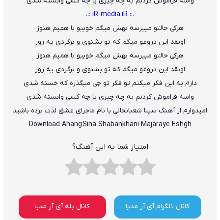
واسه فراموش کردنم به چه چیزی یا چه کسی وابسته شدی
.:: iR-media.iR ::.
هرکی حالتو میپرسه بهش میگم خوبیو با همیم هنوز
اونقد این دروغو میگم که تو بشنوی و برگردی یه روز
هرکی حالتو میپرسه بهش میگم خوبیو با همیم هنوز
اونقد این دروغو میگم که تو بشنوی و برگردی یه روز
دارم به این فکر میکنم تو فکر تو چی میگذره که خسته شدی
واسه فراموش کردنم به چه چیزی یا چه کسی وابسته شدی
امیدوارم از آهنگ سینا شعبانخانی با نام ماجرای عشق لذت برده باشید
Download Ahang
Sina Shabankhani Majaraye Eshgh
امتیاز شما به این آهنگ؟
کانال تلگرام آی آر مدیا
کانال بله آی آر مدیا