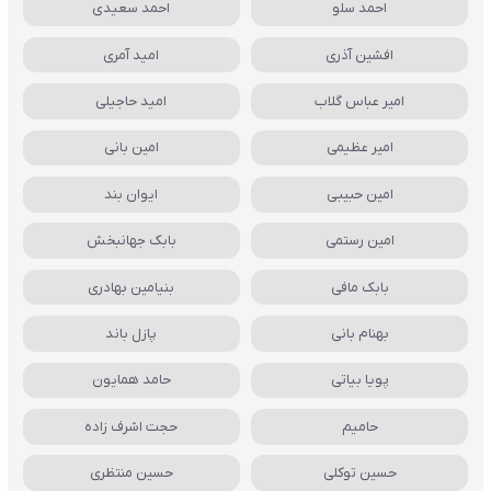
احمد سلو
احمد سعیدی
افشین آذری
امید آمری
امیر عباس گلاب
امید حاجیلی
امیر عظیمی
امین بانی
امین حبیبی
ایوان بند
امین رستمی
بابک جهانبخش
بابک مافی
بنیامین بهادری
بهنام بانی
پازل باند
پویا بیاتی
حامد همایون
حامیم
حجت اشرف زاده
حسین توکلی
حسین منتظری