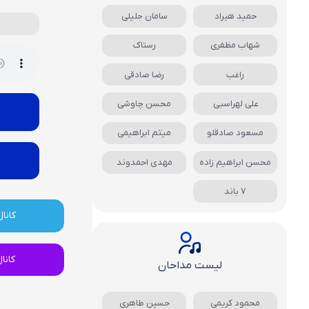
حمید هیراد
سامان جلیلی
شهاب مظفری
رستاک
راغب
رضا صادقی
علی لهراسبی
محسن چاوشی
مسعود صادقلو
میثم ابراهیمی
محسن ابراهیم زاده
مهدی احمدوند
7 باند
کانال
کانا
لیست مداحان
محمود کریمی
حسین طاهری