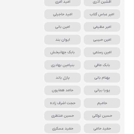
افشین آذری
امید آمری
امیر عباس گلاب
امید حاجیلی
امیر عظیمی
امین بانی
امین حبیبی
ایوان بند
امین رستمی
بابک جهانبخش
بابک مافی
بنیامین بهادری
بهنام بانی
پازل باند
پویا بیاتی
حامد همایون
حامیم
حجت اشرف زاده
حسین توکلی
حسین منتظری
حمید حامی
حمید عسکری