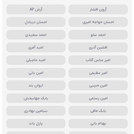
آرون افشار
آرش AP
احسان خواجه امیری
احسان دریادل
احمد سلو
احمد سعیدی
افشین آذری
امید آمری
امیر عباس گلاب
امید حاجیلی
امیر عظیمی
امین بانی
امین حبیبی
ایوان بند
امین رستمی
بابک جهانبخش
بابک مافی
بنیامین بهادری
بهنام بانی
پازل باند