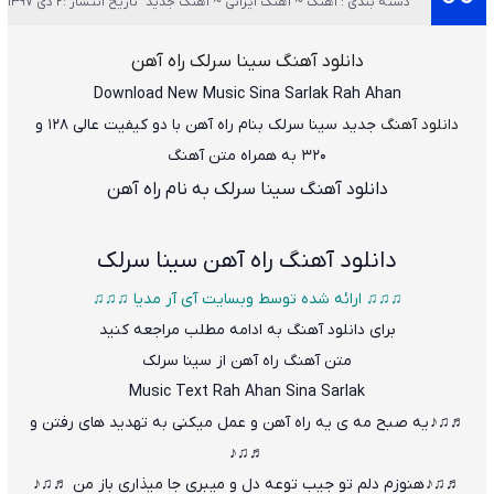
دسته بندی : آهنگ ~ آهنگ ایرانی ~ آهنگ جدید
تاریخ انتشار :2 دی 1397
دانلود آهنگ
سینا سرلک راه آهن
Download New Music
Sina Sarlak Rah Ahan
دانلود آهنگ
جدید سینا سرلک بنام راه آهن
با دو کیفیت عالی ۱۲۸ و
۳۲۰ به همراه متن آهنگ
دانلود آهنگ سینا سرلک به نام راه آهن
دانلود آهنگ
راه آهن سینا سرلک
♫♫♫ ارائه شده توسط وبسایت آی آر مدیا ♫♫♫
برای دانلود آهنگ به ادامه مطلب مراجعه کنید
متن آهنگ راه آهن از سینا سرلک
Music Text
Rah Ahan
Sina Sarlak
♬♫♪ یه صبح مه ی یه راه آهن و عمل میکنی به تهدید های رفتن و
♬♫♪
♬♫♪ هنوزم دلم تو جیب توعه دل و میبری جا میذاری باز من ♬♫♪