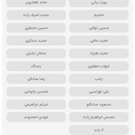
پویا بیاتی
حامد همایون
حامیم
حجت اشرف زاده
حسین توکلی
حسین منتظری
حمید حامی
حمید عسکری
حمید هیراد
سامان جلیلی
شهاب مظفری
رستاک
راغب
رضا صادقی
علی لهراسبی
محسن چاوشی
مسعود صادقلو
میثم ابراهیمی
محسن ابراهیم زاده
مهدی احمدوند
7 باند