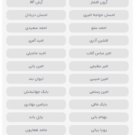
آرون افشار
آرش AP
احسان خواجه امیری
احسان دریادل
احمد سلو
احمد سعیدی
افشین آذری
امید آمری
امیر عباس گلاب
امید حاجیلی
امیر عظیمی
امین بانی
امین حبیبی
ایوان بند
امین رستمی
بابک جهانبخش
بابک مافی
بنیامین بهادری
بهنام بانی
پازل باند
پویا بیاتی
حامد همایون