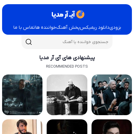
بزودی
دانلود ریمیکس
پخش آهنگ
خواننده ها
تماس با ما
پیشنهادی های آی آر مدیا
RECOMMENDED POSTS