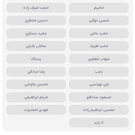
حامیم
حجت اشرف زاده
حسین توکلی
حسین منتظری
حمید حامی
حمید عسکری
حمید هیراد
سامان جلیلی
شهاب مظفری
رستاک
راغب
رضا صادقی
علی لهراسبی
محسن چاوشی
مسعود صادقلو
میثم ابراهیمی
محسن ابراهیم زاده
مهدی احمدوند
7 باند