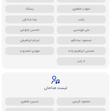
شهاب مظفری
رستاک
راغب
رضا صادقی
علی لهراسبی
محسن چاوشی
مسعود صادقلو
میثم ابراهیمی
محسن ابراهیم زاده
مهدی احمدوند
7 باند
لیست مداحان
محمود کریمی
حسین طاهری