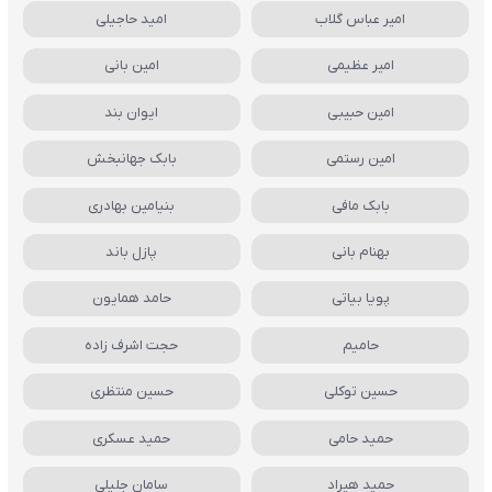
امیر عباس گلاب
امید حاجیلی
امیر عظیمی
امین بانی
امین حبیبی
ایوان بند
امین رستمی
بابک جهانبخش
بابک مافی
بنیامین بهادری
بهنام بانی
پازل باند
پویا بیاتی
حامد همایون
حامیم
حجت اشرف زاده
حسین توکلی
حسین منتظری
حمید حامی
حمید عسکری
حمید هیراد
سامان جلیلی