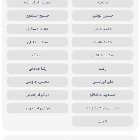
حامیم
حجت اشرف زاده
حسین توکلی
حسین منتظری
حمید حامی
حمید عسکری
حمید هیراد
سامان جلیلی
شهاب مظفری
رستاک
راغب
رضا صادقی
علی لهراسبی
محسن چاوشی
مسعود صادقلو
میثم ابراهیمی
محسن ابراهیم زاده
مهدی احمدوند
7 باند