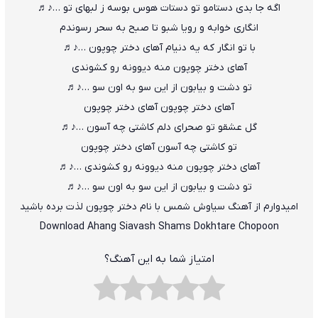
اگه جا بدی دستامو تو دستات هوس بوسه ز لبهای تو …♪♬
انگاری خوابه و رویا شبو تا صبح به سحر رسوندم
با تو انگار که یه دنیام آهای دختر چوپون …♪♬
آهای دختر چوپون منه دیوونه رو کشوندی
تو دشت و بیابون از این سو به اون سو …♪♬
آهای دختر چوپون آهای دختر چوپون
گل عشقو تو صحرای دلم کاشتی چه آسون …♪♬
تو کاشتی چه آسون آهای دختر چوپون
آهای دختر چوپون منه دیوونه رو کشوندی …♪♬
تو دشت و بیابون از این سو به اون سو …♪♬
امیدوارم از آهنگ سیاوش شمس با نام دختر چوپون لذت برده باشید
Download Ahang Siavash Shams Dokhtare Chopoon
امتیاز شما به این آهنگ؟