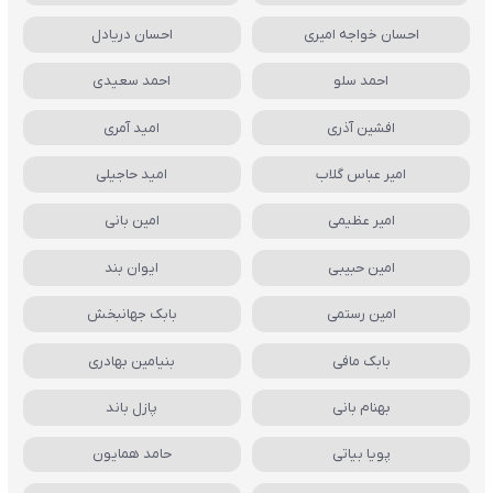
احسان خواجه امیری
احسان دریادل
احمد سلو
احمد سعیدی
افشین آذری
امید آمری
امیر عباس گلاب
امید حاجیلی
امیر عظیمی
امین بانی
امین حبیبی
ایوان بند
امین رستمی
بابک جهانبخش
بابک مافی
بنیامین بهادری
بهنام بانی
پازل باند
پویا بیاتی
حامد همایون