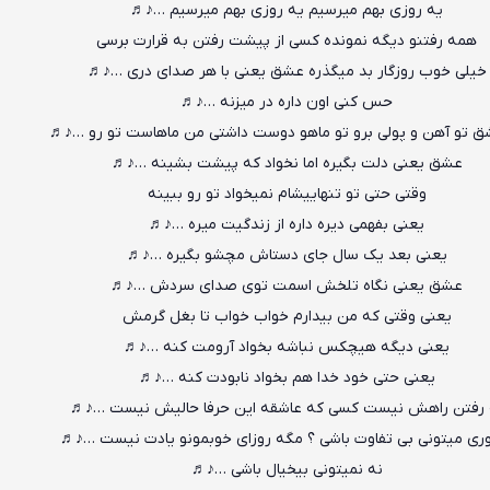
یه روزی بهم میرسیم یه روزی بهم میرسیم …♪♬
همه رفتنو دیگه نمونده کسی از پیشت رفتن به قرارت برسی
خیلی خوب روزگار بد میگذره عشق یعنی با هر صدای دری …♪♬
حس کنی اون داره در میزنه …♪♬
ق تو آهن و پولی برو تو ماهو دوست داشتی من ماهاست تو رو …♪♬
عشق یعنی دلت بگیره اما نخواد که پیشت بشینه …♪♬
وقتی حتی تو تنهاییشام نمیخواد تو رو ببینه
یعنی بفهمی دیره داره از زندگیت میره …♪♬
یعنی بعد یک سال جای دستاش مچشو بگیره …♪♬
عشق یعنی نگاه تلخش اسمت توی صدای سردش …♪♬
یعنی وقتی که من بیدارم خواب خواب تا بغل گرمش
یعنی دیگه هیچکس نباشه بخواد آرومت کنه …♪♬
یعنی حتی خود خدا هم بخواد نابودت کنه …♪♬
 رفتن راهش نیست کسی که عاشقه این حرفا حالیش نیست …♪♬
ی میتونی بی تفاوت باشی ؟ مگه روزای خوبمونو یادت نیست …♪♬
نه نمیتونی بیخیال باشی …♪♬