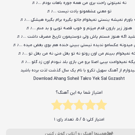
نه نمیتونی راحت بری من همه جوره باهات بودم …♪♬
تو معنی عشقمونو یادت نیست …♪♬
 باورم نمیشه ینستی نمیخوام جاتو بگیره برام بگیره هیشکی …♪♬
هنوز زیر بارون قدم میزنم و خوب قصه تویی و بد منم …♪♬
ید اگه هنوز مستم پاش ولی دوستیمون تاریخ مصرف داشت …♪♬
ی میدونه عکسامو ندیده نیستی ببینی خنده هم بوی بغض میده …♪♬
ه نمیخوام ببینم من اون روتو نه تو بغل منی نه من بغل تو …♪♬
گه نمیخوامت بیبی اصلا برو من بازی بلد نبودم اون زد گلو …♪♬
یدوارم از آهنگ سهیل تکرو با نام یک سال گذشت لذت برده باشید
Download Ahang Soheil Takro Yek Sal Gozasht
امتیاز شما به این آهنگ؟
امتیاز کلی:
5
/ 5. تعداد رای:
1
همینجا آهنگ رو آنلاین گوش کنین