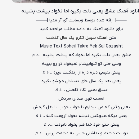
نلود آهنگ عشق یعنی دلت بگیره اما نخواد پیشت بشینه
——–| ارائه شده توسط وبسایت آی آر مدیا |—–—
برای دانلود آهنگ به ادامه مطلب مراجعه کنید
متن
آهنگ سهیل تکرو یک سال گذشت
Music Text Soheil Takro Yek Sal Gozasht
عشق یعنی دلت بگیره اما نخواد که پیشت بشینه
…♪♬
وقتی حتی تو تنهاییشام نمیخواد تو رو ببینه
یعنی بفهمی دیره داره از زندگیت میره …♪♬
یعنی بعد یک سال جای دستاش مچشو بگیره
عشق یعنی نگاه تلخش …♪♬
اسمت توی صدای سردش
یعنی وقتی که من بیدارم تا خواب خواب تا بغل گرمش
یعنی دیگه هیچکس نباشه بخواد آرومت کنه …♪♬
یعنی حتی خود خدا هم بخواد نابودت …♪♬
دوست داشتم و نداشتی حسی به عشقت برس …♪♬