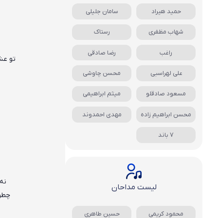
حمید هیراد
سامان جلیلی
شهاب مظفری
رستاک
راغب
رضا صادقی
تو عش
علی لهراسبی
محسن چاوشی
مسعود صادقلو
میثم ابراهیمی
محسن ابراهیم زاده
مهدی احمدوند
7 باند
نه
لیست مداحان
چطور
محمود کریمی
حسین طاهری