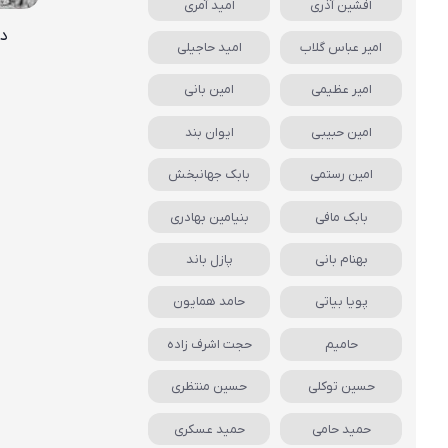
افشین آذری
امید آمری
دا
امیر عباس گلاب
امید حاجیلی
امیر عظیمی
امین بانی
امین حبیبی
ایوان بند
امین رستمی
بابک جهانبخش
بابک مافی
بنیامین بهادری
بهنام بانی
پازل باند
پویا بیاتی
حامد همایون
حامیم
حجت اشرف زاده
حسین توکلی
حسین منتظری
حمید حامی
حمید عسکری