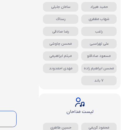
حمید هیراد
سامان جلیلی
شهاب مظفری
رستاک
راغب
رضا صادقی
علی لهراسبی
محسن چاوشی
مسعود صادقلو
میثم ابراهیمی
محسن ابراهیم زاده
مهدی احمدوند
7 باند
لیست مداحان
محمود کریمی
حسین طاهری