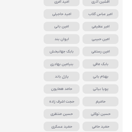
افشین آذری
امید آمری
امیر عباس گلاب
امید حاجیلی
امیر عظیمی
امین بانی
امین حبیبی
ایوان بند
امین رستمی
بابک جهانبخش
بابک مافی
بنیامین بهادری
بهنام بانی
پازل باند
پویا بیاتی
حامد همایون
حامیم
حجت اشرف زاده
حسین توکلی
حسین منتظری
حمید حامی
حمید عسکری