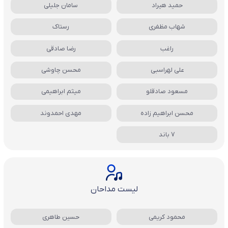
حمید هیراد
سامان جلیلی
شهاب مظفری
رستاک
راغب
رضا صادقی
علی لهراسبی
محسن چاوشی
مسعود صادقلو
میثم ابراهیمی
محسن ابراهیم زاده
مهدی احمدوند
7 باند
لیست مداحان
محمود کریمی
حسین طاهری