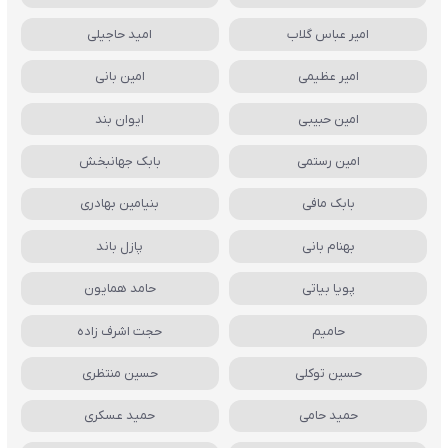
امیر عباس گلاب
امید حاجیلی
امیر عظیمی
امین بانی
امین حبیبی
ایوان بند
امین رستمی
بابک جهانبخش
بابک مافی
بنیامین بهادری
بهنام بانی
پازل باند
پویا بیاتی
حامد همایون
حامیم
حجت اشرف زاده
حسین توکلی
حسین منتظری
حمید حامی
حمید عسکری