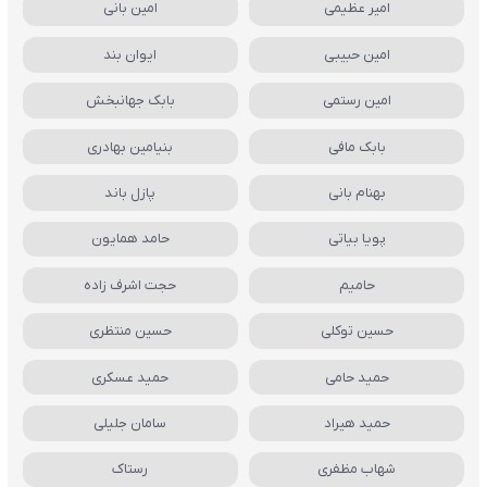
امیر عظیمی
امین بانی
امین حبیبی
ایوان بند
امین رستمی
بابک جهانبخش
بابک مافی
بنیامین بهادری
بهنام بانی
پازل باند
پویا بیاتی
حامد همایون
حامیم
حجت اشرف زاده
حسین توکلی
حسین منتظری
حمید حامی
حمید عسکری
حمید هیراد
سامان جلیلی
شهاب مظفری
رستاک