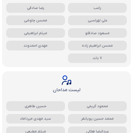
راغب
رضا صادقی
علی لهراسبی
محسن چاوشی
مسعود صادقلو
میثم ابراهیمی
محسن ابراهیم زاده
مهدی احمدوند
7 باند
لیست مداحان
محمود کریمی
حسین طاهری
محمد حسین پویانفر
سید مهدی میرداماد
عبدالرضا هلالی
میثم مطیعی