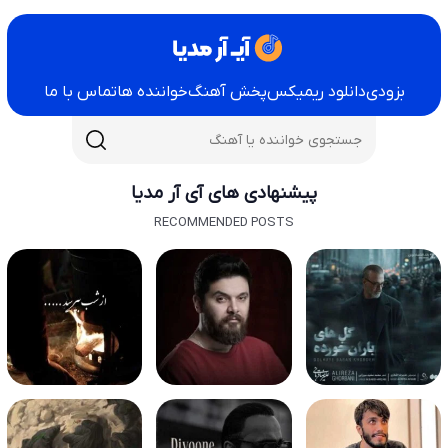
بزودی
دانلود ریمیکس
پخش آهنگ
خواننده ها
تماس با ما
پیشنهادی های آی آر مدیا
RECOMMENDED POSTS