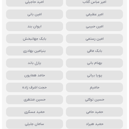
امیر عباس گلاب
امید حاجیلی
امیر عظیمی
امین بانی
امین حبیبی
ایوان بند
امین رستمی
بابک جهانبخش
بابک مافی
بنیامین بهادری
بهنام بانی
پازل باند
پویا بیاتی
حامد همایون
حامیم
حجت اشرف زاده
حسین توکلی
حسین منتظری
حمید حامی
حمید عسکری
حمید هیراد
سامان جلیلی