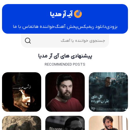
بزودی
دانلود ریمیکس
پخش آهنگ
خواننده ها
تماس با ما
پیشنهادی های آی آر مدیا
RECOMMENDED POSTS