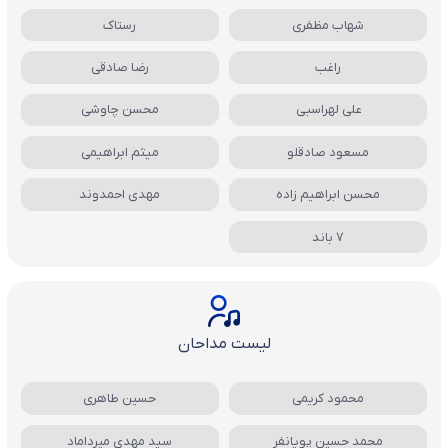
شهاب مظفری
رستاک
راغب
رضا صادقی
علی لهراسبی
محسن چاوشی
مسعود صادقلو
میثم ابراهیمی
محسن ابراهیم زاده
مهدی احمدوند
7 باند
لیست مداحان
محمود کریمی
حسین طاهری
محمد حسین پویانفر
سید مهدی میرداماد