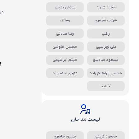
حمید هیراد
سامان جلیلی
من
شهاب مظفری
رستاک
راغب
رضا صادقی
علی لهراسبی
محسن چاوشی
مسعود صادقلو
میثم ابراهیمی
ف
محسن ابراهیم زاده
مهدی احمدوند
7 باند
لیست مداحان
محمود کریمی
حسین طاهری