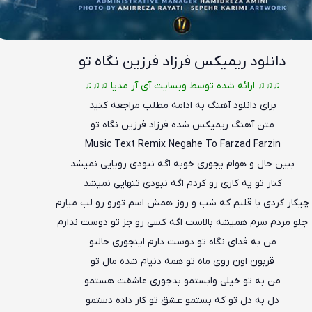
دانلود ریمیکس فرزاد فرزین نگاه تو
♫♫♫ ارائه شده توسط وبسایت آی آر مدیا ♫♫♫
برای دانلود آهنگ به ادامه مطلب مراجعه کنید
متن آهنگ ریمیکس شده فرزاد فرزین نگاه تو
Music Text
Remix
Negahe To
Farzad Farzin
ببین حال و هوام یجوری خوبه اگه نبودی رویایی نمیشد
کنار تو یه کاری رو کردم اگه نبودی تنهایی نمیشد
چیکار کردی با قلبم که شب و روز همش اسم تورو رو لب میارم
جلو مردم سرم هم
ی
شه بالاست اگه کسی رو جز تو دوست ندارم
من به فدای نگاه تو دوست دارم اینجوری حالتو
قربون اون روی ماه تو همه دنیام شده مال تو
من به تو خیلی وابستمو بدجوری عاشقت هستمو
دل به دل تو که بستمو عشق تو کار داده دستمو