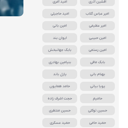
افشین آذری
امید آمری
امیر عباس گلاب
امید حاجیلی
امیر عظیمی
امین بانی
امین حبیبی
ایوان بند
امین رستمی
بابک جهانبخش
بابک مافی
بنیامین بهادری
بهنام بانی
پازل باند
پویا بیاتی
حامد همایون
حامیم
حجت اشرف زاده
حسین توکلی
حسین منتظری
حمید حامی
حمید عسکری