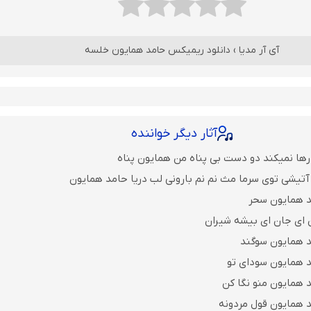
آی آر مدیا
›
دانلود ریمیکس حامد همایون خلسه
آثار دیگر خواننده
 رها نمیکند دو دست بی پناه من همایون پناه
آتیشی توی سرما مث نم نم بارونی لب دریا حامد همایون
د همایون سحر
ن ای جان ای بیشه شیران
د همایون سوگند
د همایون سودای تو
 همایون منو نگا کن
 همایون قول مردونه