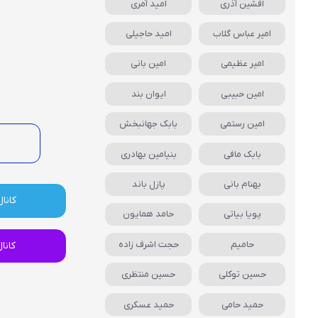
افشین آذری
امید آمری
امیر عباس گلاب
امید حاجیلی
امیر عظیمی
امین بانی
امین حبیبی
ایوان بند
امین رستمی
بابک جهانبخش
بابک مافی
بنیامین بهادری
بهنام بانی
پازل باند
کانال
پویا بیاتی
حامد همایون
حامیم
حجت اشرف زاده
کانا
حسین توکلی
حسین منتظری
حمید حامی
حمید عسکری