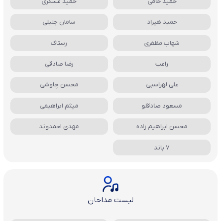
حمید حامی
حمید عسکری
حمید هیراد
سامان جلیلی
شهاب مظفری
رستاک
راغب
رضا صادقی
علی لهراسبی
محسن چاوشی
مسعود صادقلو
میثم ابراهیمی
محسن ابراهیم زاده
مهدی احمدوند
7 باند
لیست مداحان