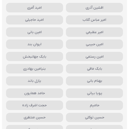
افشین آذری
امید آمری
امیر عباس گلاب
امید حاجیلی
امیر عظیمی
امین بانی
امین حبیبی
ایوان بند
امین رستمی
بابک جهانبخش
بابک مافی
بنیامین بهادری
بهنام بانی
پازل باند
پویا بیاتی
حامد همایون
حامیم
حجت اشرف زاده
حسین توکلی
حسین منتظری