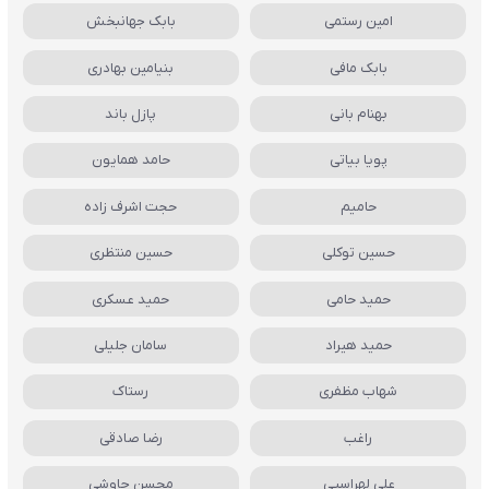
امین رستمی
بابک جهانبخش
بابک مافی
بنیامین بهادری
بهنام بانی
پازل باند
پویا بیاتی
حامد همایون
حامیم
حجت اشرف زاده
حسین توکلی
حسین منتظری
حمید حامی
حمید عسکری
حمید هیراد
سامان جلیلی
شهاب مظفری
رستاک
راغب
رضا صادقی
علی لهراسبی
محسن چاوشی