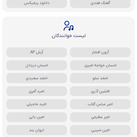
آهنگ هندی
دانلود ریمیکس
لیست خوانندگان
آرون افشار
آرش AP
احسان خواجه امیری
احسان دریادل
احمد سلو
احمد سعیدی
افشین آذری
امید آمری
امیر عباس گلاب
امید حاجیلی
امیر عظیمی
امین بانی
امین حبیبی
ایوان بند