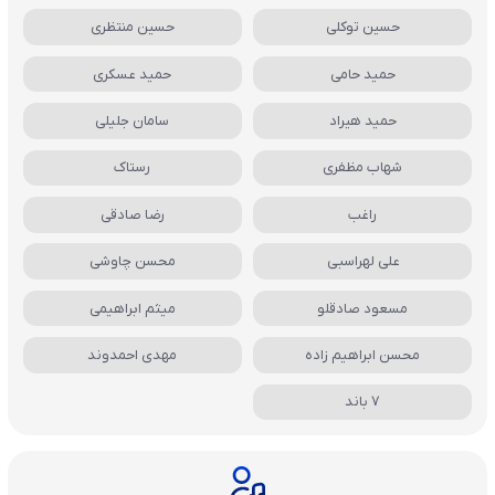
حسین توکلی
حسین منتظری
حمید حامی
حمید عسکری
حمید هیراد
سامان جلیلی
شهاب مظفری
رستاک
راغب
رضا صادقی
علی لهراسبی
محسن چاوشی
مسعود صادقلو
میثم ابراهیمی
محسن ابراهیم زاده
مهدی احمدوند
7 باند