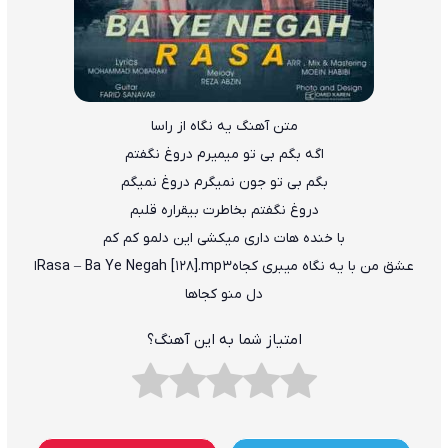
متن آهنگ یه نگاه از راسا
اگه بگم بی تو میمیرم دروغ نگفتم
بگم بی تو جون نمیگرم دروغ نمیگم
دروغ نگفتم بخاطرت بیقراره قلبم
با خنده هات داری میکشی این دلمو کم کم
عشق من با یه نگاه میبری کجاهRasa – Ba Ye Negah [128].mp3ا
دل منو کجاها
امتیاز شما به این آهنگ؟