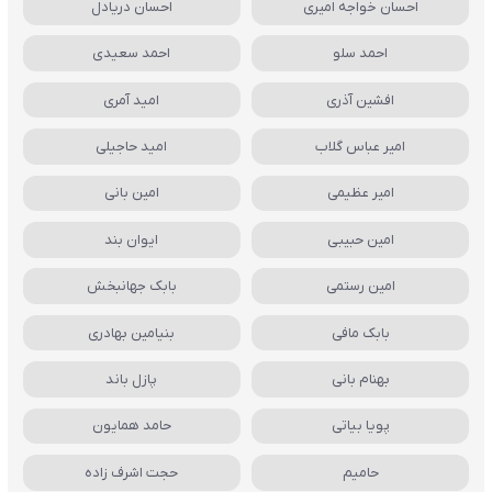
احسان خواجه امیری
احسان دریادل
احمد سلو
احمد سعیدی
افشین آذری
امید آمری
امیر عباس گلاب
امید حاجیلی
امیر عظیمی
امین بانی
امین حبیبی
ایوان بند
امین رستمی
بابک جهانبخش
بابک مافی
بنیامین بهادری
بهنام بانی
پازل باند
پویا بیاتی
حامد همایون
حامیم
حجت اشرف زاده