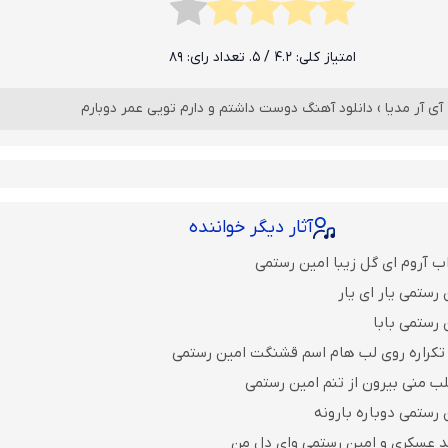
امتیاز کلی:
4.2
/ 5. تعداد رای:
89
آی آر مدیا
›
دانلود آهنگ دوست داشتم و دارم تویی عمر دوبارم
آثار دیگر خواننده
ب آروم ای گل زیبا امین رستمی
رستمی یار ای یار
 رستمی بابا
تکراره روی لب هام اسم قشنگت امین رستمی
لب منی بیرون از تنم امین رستمی
 رستمی دوباره بارونه
د عسکری و امین رستمی وای دل من