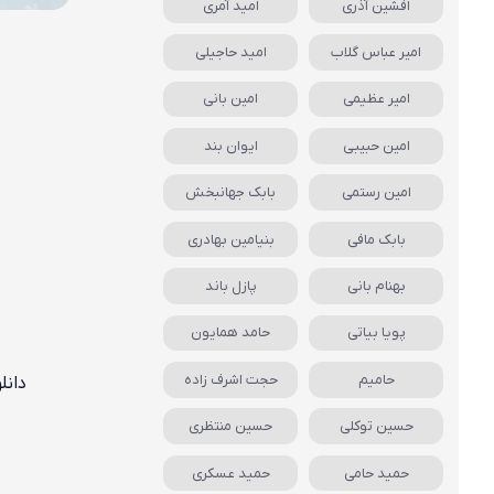
افشین آذری
امید آمری
امیر عباس گلاب
امید حاجیلی
امیر عظیمی
امین بانی
امین حبیبی
ایوان بند
امین رستمی
بابک جهانبخش
بابک مافی
بنیامین بهادری
بهنام بانی
پازل باند
پویا بیاتی
حامد همایون
حامیم
حجت اشرف زاده
دانل
حسین توکلی
حسین منتظری
حمید حامی
حمید عسکری