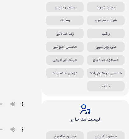
حمید هیراد
سامان جلیلی
شهاب مظفری
رستاک
راغب
رضا صادقی
علی لهراسبی
محسن چاوشی
مسعود صادقلو
میثم ابراهیمی
محسن ابراهیم زاده
مهدی احمدوند
7 باند
لیست مداحان
محمود کریمی
حسین طاهری