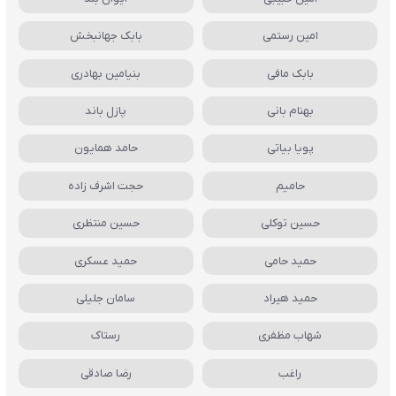
امین رستمی
بابک جهانبخش
بابک مافی
بنیامین بهادری
بهنام بانی
پازل باند
پویا بیاتی
حامد همایون
حامیم
حجت اشرف زاده
حسین توکلی
حسین منتظری
حمید حامی
حمید عسکری
حمید هیراد
سامان جلیلی
شهاب مظفری
رستاک
راغب
رضا صادقی