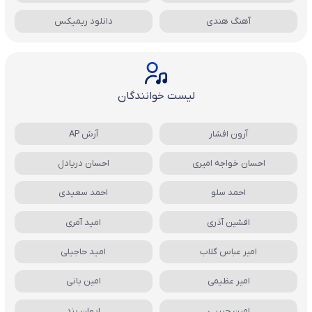
آهنگ هندی
دانلود ریمیکس
لیست خوانندگان
آرون افشار
آرش AP
احسان خواجه امیری
احسان دریادل
احمد سلو
احمد سعیدی
افشین آذری
امید آمری
امیر عباس گلاب
امید حاجیلی
امیر عظیمی
امین بانی
امین حبیبی
ایوان بند