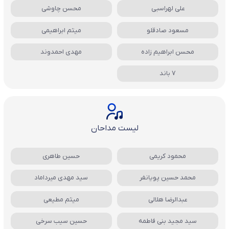
علی لهراسبی
محسن چاوشی
مسعود صادقلو
میثم ابراهیمی
محسن ابراهیم زاده
مهدی احمدوند
7 باند
لیست مداحان
محمود کریمی
حسین طاهری
محمد حسین پویانفر
سید مهدی میرداماد
عبدالرضا هلالی
میثم مطیعی
سید مجید بنی فاطمه
حسین سیب سرخی