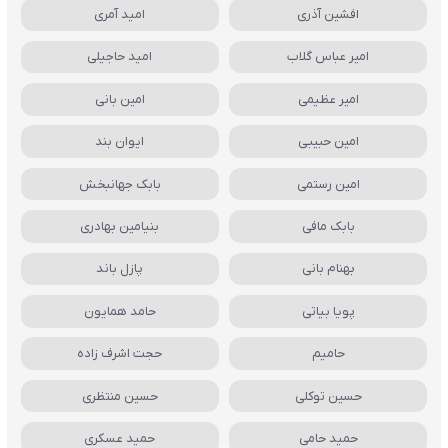
افشین آذری
امید آمری
امیر عباس گلاب
امید حاجیلی
امیر عظیمی
امین بانی
امین حبیبی
ایوان بند
امین رستمی
بابک جهانبخش
بابک مافی
بنیامین بهادری
بهنام بانی
پازل باند
پویا بیاتی
حامد همایون
حامیم
حجت اشرف زاده
حسین توکلی
حسین منتظری
حمید حامی
حمید عسکری