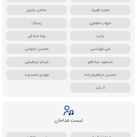
حمید هیراد
سامان جلیلی
شهاب مظفری
رستاک
راغب
رضا صادقی
علی لهراسبی
محسن چاوشی
مسعود صادقلو
میثم ابراهیمی
محسن ابراهیم زاده
مهدی احمدوند
7 باند
لیست مداحان