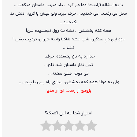
با یه ایشاله آزادیت! دعا می کرد… داد میزد… داستان میگفت…
محل می رفت… می خندید… حرف میزد، ولی تهش با گریه، دلش بد
لک میزد…
همه کفه بخششن… نشه یه روز، نبخشیده شن!
توو این دلِ سنگینِ شب، نشه شاکیا واسه جبران، ترغیب بشن..!
نشه…
خدا زد به نامِ بخشنده، حرف…
تَش نذار داستان شه، تلخ…
می دونم خیلی سخته…
ولی به مولا! همه کفه بخششن…نداري راه پس يا پيش …
بزودی از رسانه آی آر مدیا
امتیاز شما به این آهنگ؟