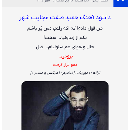
دسته بندی : تک آهنگ
تاریخ انتشار :3 مهر 1397
دانلود آهنگ حمید صفت عجایب شهر
من قول دادم! که اگه رفتم، دس پُر باشم
بگم از زندونیا… سخت!
حال و هوایِ هم سلولیام… قتل
بزودی…
دمو قرار گرفت
ترانه : | موزیک : | تنظیم : | میکس و مستر : |