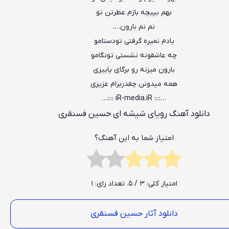
بهم بپیچه بازم عطرتن تو
نم نم بارون….
یادم نمیره گرفتی تودستامو
چه عاشقونه نشستی تونگامو
بارون میزنه رو برگای پاییزی
همه میدونن چقدربرام عزیزی
…:::: iR-media.iR ::::…
دانلود آهنگ رویای شیشه ای حسین فسنقری
امتیاز شما به این آهنگ؟
امتیاز کلی:
3
/ 5. تعداد رای:
1
دانلود آثار حسین فسنقری