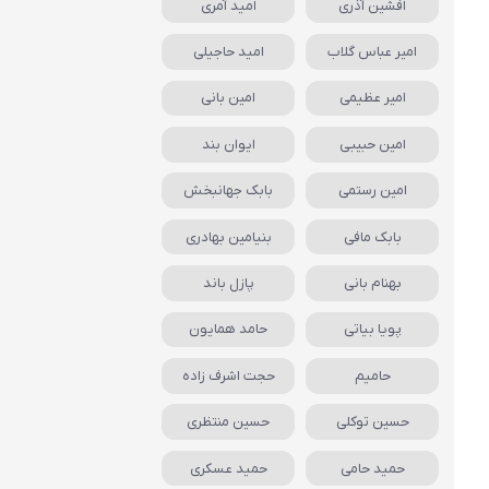
افشین آذری
امید آمری
امیر عباس گلاب
امید حاجیلی
امیر عظیمی
امین بانی
امین حبیبی
ایوان بند
امین رستمی
بابک جهانبخش
بابک مافی
بنیامین بهادری
بهنام بانی
پازل باند
پویا بیاتی
حامد همایون
حامیم
حجت اشرف زاده
حسین توکلی
حسین منتظری
حمید حامی
حمید عسکری