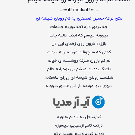
…:::: iR-media.iR ::::…
متن ترانه حسین فسنقری به نام رویای شیشه ای
چه دردی داره آخه دوریه چشمات
دیوونه میشم که اینجا خالیه جات
باززده بارون روی زخمای این دل
گفتی که هیچوقت من نمیزارم تنهات
نم نم بارون میزنه روشیشه ی خیالم
دلتنگ بودنت میشم بی توخرابه حالم
شکست رویای شیشه ای روزای عاشقانه
تنهای تنها مونده باز این عاشق دیوونه
کنارساحل به یادتم هنوزم
درتب ‌تابم ازتنهایی میسوزه
بهونه گیرم واسه بوسیدن تو