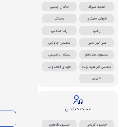
حمید هیراد
سامان جلیلی
شهاب مظفری
رستاک
راغب
رضا صادقی
علی لهراسبی
محسن چاوشی
مسعود صادقلو
میثم ابراهیمی
محسن ابراهیم زاده
مهدی احمدوند
7 باند
لیست مداحان
محمود کریمی
حسین طاهری