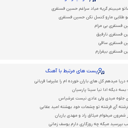
تو میبینم گریه میاد سراغم حسین فسنقری
مو طلایی مارو کنسل نکن حسین فسنقری
ن فسنقری بی مرام
ن فسنقری نارفیق
ن فسنقری ساقی
ن فسنقری بیقرارم
پست های مرتبط با آهنگ
 دریا میدهم گل های باران‌ خورده ام را علیرضا قربانی
بسه دیگه ادا نیا سینا پارسیان
ی جلوه میدی ولی عادی نیست عرشیاس
رشته آی فرشته تو چشمات خود بهشته امید عقابی
 شمرون میخوام میثاق راد و مهدی یاریان
ب بپرسید میگه چه روزگاری دارم یوسف زمانی