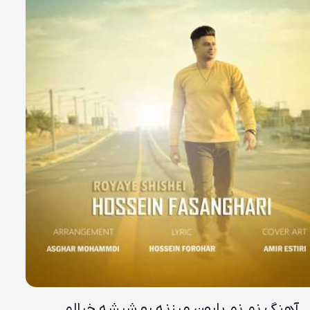
آهنگ نم نم بارون میزنه رو شیشه خیالم