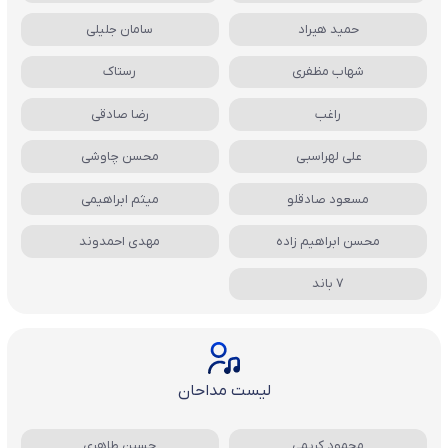
حمید هیراد
سامان جلیلی
شهاب مظفری
رستاک
راغب
رضا صادقی
علی لهراسبی
محسن چاوشی
مسعود صادقلو
میثم ابراهیمی
محسن ابراهیم زاده
مهدی احمدوند
7 باند
لیست مداحان
محمود کریمی
حسین طاهری