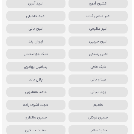
افشین آذری
امید آمری
امیر عباس گلاب
امید حاجیلی
امیر عظیمی
امین بانی
امین حبیبی
ایوان بند
امین رستمی
بابک جهانبخش
بابک مافی
بنیامین بهادری
بهنام بانی
پازل باند
پویا بیاتی
حامد همایون
حامیم
حجت اشرف زاده
حسین توکلی
حسین منتظری
حمید حامی
حمید عسکری