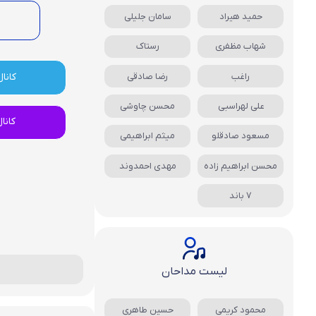
حمید هیراد
سامان جلیلی
شهاب مظفری
رستاک
راغب
رضا صادقی
کانال
علی لهراسبی
محسن چاوشی
کانا
مسعود صادقلو
میثم ابراهیمی
محسن ابراهیم زاده
مهدی احمدوند
7 باند
لیست مداحان
محمود کریمی
حسین طاهری