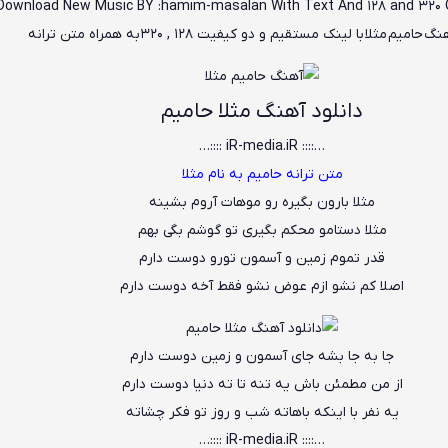
Download New Music BY :hamim-masalan With Text And 128 and 320
نگ حامیم مثلا
با لینک مستقیم و دو کیفیت ۱۲۸ , ۳۲۰به همراه متن ترانه
دانلود آهنگ مثلا حامیم
…:::: iR-media.iR ::::…
متن ترانه حامیم به نام مثلا
مثلا بارون بگیره رو موهات آروم بشینه
مثلا دستامو محکم بگیری تو گوشم بگی بهم
قدر تموم زمین و آسمون تورو دوست دارم
اصلا کم نشو ازم عوض نشو فقط آخه دوست دارم
جا به جا بشه جای آسمون و زمین دوست دارم
از من مطمئن باش یه تنه تا ته دنیا دوست دارم
یه نفر با اینکه باهاته شب و روز تو فکر چشاته
…:::: iR-media.iR ::::…