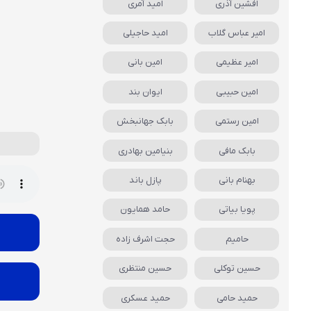
افشین آذری
امید آمری
امیر عباس گلاب
امید حاجیلی
امیر عظیمی
امین بانی
امین حبیبی
ایوان بند
امین رستمی
بابک جهانبخش
بابک مافی
بنیامین بهادری
بهنام بانی
پازل باند
پویا بیاتی
حامد همایون
حامیم
حجت اشرف زاده
حسین توکلی
حسین منتظری
حمید حامی
حمید عسکری