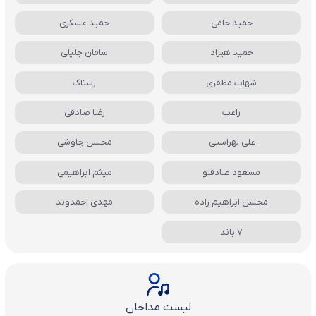
حمید حامی
حمید عسکری
حمید هیراد
سامان جلیلی
شهاب مظفری
رستاک
راغب
رضا صادقی
علی لهراسبی
محسن چاوشی
مسعود صادقلو
میثم ابراهیمی
محسن ابراهیم زاده
مهدی احمدوند
7 باند
لیست مداحان