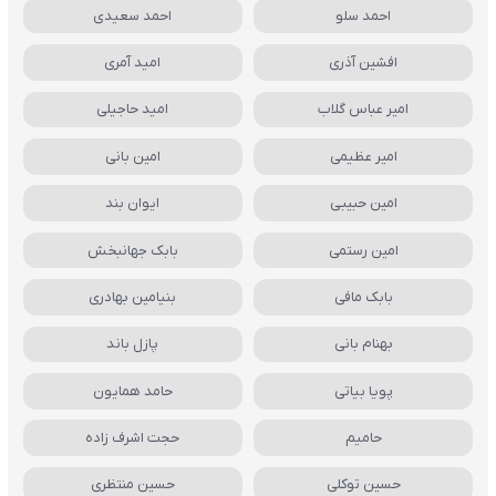
احمد سلو
احمد سعیدی
افشین آذری
امید آمری
امیر عباس گلاب
امید حاجیلی
امیر عظیمی
امین بانی
امین حبیبی
ایوان بند
امین رستمی
بابک جهانبخش
بابک مافی
بنیامین بهادری
بهنام بانی
پازل باند
پویا بیاتی
حامد همایون
حامیم
حجت اشرف زاده
حسین توکلی
حسین منتظری