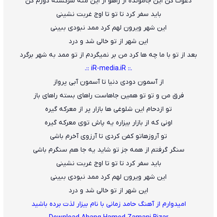
دعوت کن این جامونده از راهو از این منه سرگشته دورم کن
باید سفر کرد تا تو تا اوج غربت نشینی
این شهر ویرون لهم کرد ممد نبودی ببینی
این شهر از تو خالی شد و درد
بعد از تو با ما چه ها کرد من بر نمیگردم از تو ممد به شهر برگرد
.:: iR-media.iR ::.
از آسمون دودی دنیا تا آسمون آبی پرواز
فرق من و تو تو همین جاهاست راهای بسته راهای باز
تو ازدحام ا
ی
ن شلوغی ها بازار پر از معرکه گیره
اونی که از بازار بیزاره یه پاش توی معرکه گیره
تو آروزهاتو کفن کردی تا آرزوی آخرم باشی
سنگر گرفتم از همه جز تو شاید یه جا هم سنگرم باشی
باید سفر کرد تا تو تا اوج غربت نشینی
این شهر ویرون لهم کرد ممد نبودی ببینی
این شهر از تو خالی شد و درد
امیدوارم از آهنگ حامد زمانی با نام بیزار لذت برده باشید