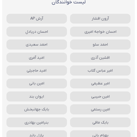
لیست خوانندگان
آرون افشار
آرش AP
احسان خواجه امیری
احسان دریادل
احمد سلو
احمد سعیدی
افشین آذری
امید آمری
امیر عباس گلاب
امید حاجیلی
امیر عظیمی
امین بانی
امین حبیبی
ایوان بند
امین رستمی
بابک جهانبخش
بابک مافی
بنیامین بهادری
بهنام بانی
پازل باند