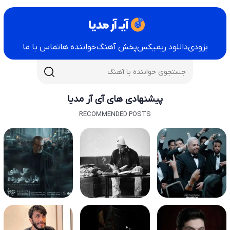
بزودی
دانلود ریمیکس
پخش آهنگ
خواننده ها
تماس با ما
پیشنهادی های آی آر مدیا
RECOMMENDED POSTS