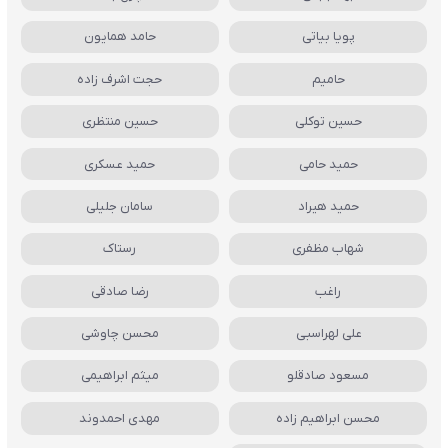
پویا بیاتی
حامد همایون
حامیم
حجت اشرف زاده
حسین توکلی
حسین منتظری
حمید حامی
حمید عسکری
حمید هیراد
سامان جلیلی
شهاب مظفری
رستاک
راغب
رضا صادقی
علی لهراسبی
محسن چاوشی
مسعود صادقلو
میثم ابراهیمی
محسن ابراهیم زاده
مهدی احمدوند