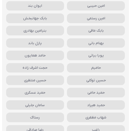
امین حبیبی
ایوان بند
امین رستمی
بابک جهانبخش
بابک مافی
بنیامین بهادری
بهنام بانی
پازل باند
پویا بیاتی
حامد همایون
حامیم
حجت اشرف زاده
حسین توکلی
حسین منتظری
حمید حامی
حمید عسکری
حمید هیراد
سامان جلیلی
شهاب مظفری
رستاک
راغب
رضا صادقی