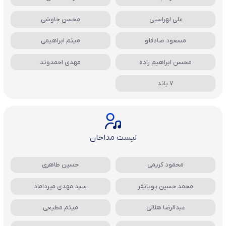
علی لهراسبی
محسن چاوشی
مسعود صادقلو
میثم ابراهیمی
محسن ابراهیم زاده
مهدی احمدوند
7 باند
لیست مداحان
محمود کریمی
حسین طاهری
محمد حسین پویانفر
سید مهدی میرداماد
عبدالرضا هلالی
میثم مطیعی