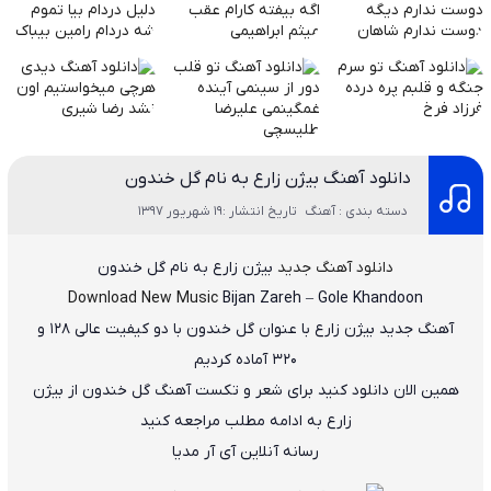
دانلود آهنگ بیژن زارع به نام گل خندون
دسته بندی : آهنگ
تاریخ انتشار :19 شهریور 1397
دانلود آهنگ جدید
بیژن زارع
به نام
گل خندون
Download New Music
Bijan Zareh
–
Gole Khandoon
آهنگ جدید
بیژن زارع
با عنوان
گل خندون
با دو کیفیت عالی ۱۲۸ و
۳۲۰ آماده کردیم
همین الان دانلود کنید برای شعر و تکست آهنگ گل خندون از بیژن
زارع به ادامه مطلب مراجعه کنید
رسانه آنلاین آی آر مدیا