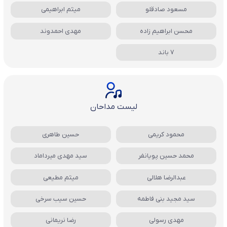
مسعود صادقلو
میثم ابراهیمی
محسن ابراهیم زاده
مهدی احمدوند
7 باند
لیست مداحان
محمود کریمی
حسین طاهری
محمد حسین پویانفر
سید مهدی میرداماد
عبدالرضا هلالی
میثم مطیعی
سید مجید بنی فاطمه
حسین سیب سرخی
مهدی رسولی
رضا نریمانی