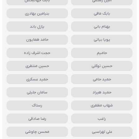
امین رستمی
بابک جهانبخش
بابک مافی
بنیامین بهادری
بهنام بانی
پازل باند
پویا بیاتی
حامد همایون
حامیم
حجت اشرف زاده
حسین توکلی
حسین منتظری
حمید حامی
حمید عسکری
حمید هیراد
سامان جلیلی
شهاب مظفری
رستاک
راغب
رضا صادقی
علی لهراسبی
محسن چاوشی