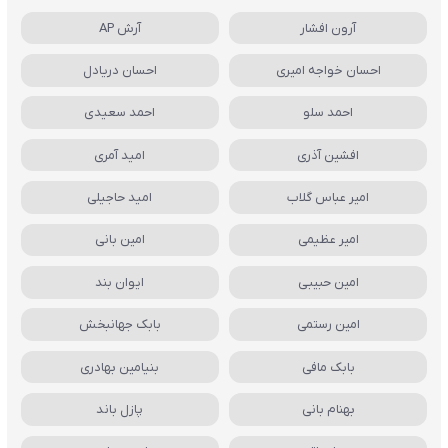
آرون افشار
آرش AP
احسان خواجه امیری
احسان دریادل
احمد سلو
احمد سعیدی
افشین آذری
امید آمری
امیر عباس گلاب
امید حاجیلی
امیر عظیمی
امین بانی
امین حبیبی
ایوان بند
امین رستمی
بابک جهانبخش
بابک مافی
بنیامین بهادری
بهنام بانی
پازل باند