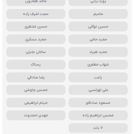
پویا بیاتی
حامد همایون
حامیم
حجت اشرف زاده
حسین توکلی
حسین منتظری
حمید حامی
حمید عسکری
حمید هیراد
سامان جلیلی
شهاب مظفری
رستاک
راغب
رضا صادقی
علی لهراسبی
محسن چاوشی
مسعود صادقلو
میثم ابراهیمی
محسن ابراهیم زاده
مهدی احمدوند
7 باند