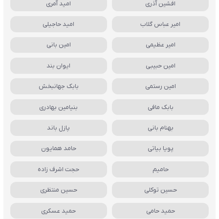
افشین آذری
امید آمری
امیر عباس گلاب
امید حاجیلی
امیر عظیمی
امین بانی
امین حبیبی
ایوان بند
امین رستمی
بابک جهانبخش
بابک مافی
بنیامین بهادری
بهنام بانی
پازل باند
پویا بیاتی
حامد همایون
حامیم
حجت اشرف زاده
حسین توکلی
حسین منتظری
حمید حامی
حمید عسکری