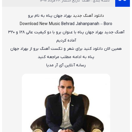
دسته بندی : آهنگ
تاریخ انتشار :26 مرداد 1397
دانلود آهنگ جدید
بهراد جهان پناه
به نام
برو
Download New Music
Behrad Jahanpanah
–
Boro
آهنگ جدید
بهراد جهان پناه
با عنوان
برو
با دو کیفیت عالی ۱۲۸ و ۳۲۰
آماده کردیم
همین الان دانلود کنید برای شعر و تکست آهنگ برو از بهراد جهان
پناه به ادامه مطلب مراجعه کنید
رسانه آنلاین آی آر مدیا