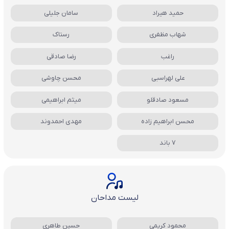
حمید هیراد
سامان جلیلی
شهاب مظفری
رستاک
راغب
رضا صادقی
علی لهراسبی
محسن چاوشی
مسعود صادقلو
میثم ابراهیمی
محسن ابراهیم زاده
مهدی احمدوند
7 باند
لیست مداحان
محمود کریمی
حسین طاهری