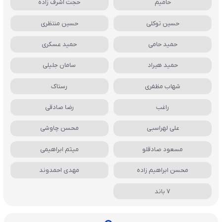
حامیم
حجت اشرف زاده
حسین توکلی
حسین منتظری
حمید حامی
حمید عسکری
حمید هیراد
سامان جلیلی
شهاب مظفری
رستاک
راغب
رضا صادقی
علی لهراسبی
محسن چاوشی
مسعود صادقلو
میثم ابراهیمی
محسن ابراهیم زاده
مهدی احمدوند
7 باند