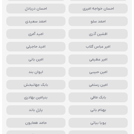
احسان خواجه امیری
احسان دریادل
احمد سلو
احمد سعیدی
افشین آذری
امید آمری
امیر عباس گلاب
امید حاجیلی
امیر عظیمی
امین بانی
امین حبیبی
ایوان بند
امین رستمی
بابک جهانبخش
بابک مافی
بنیامین بهادری
بهنام بانی
پازل باند
پویا بیاتی
حامد همایون