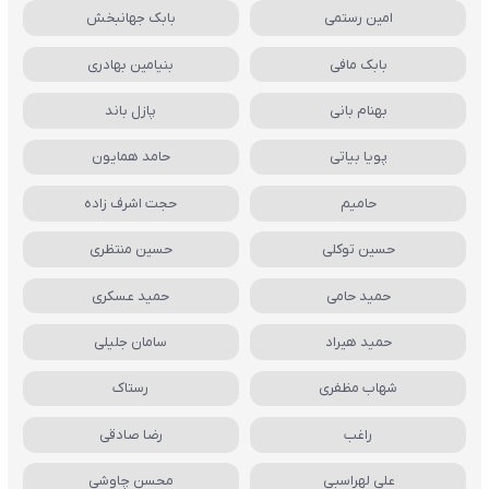
امین رستمی
بابک جهانبخش
بابک مافی
بنیامین بهادری
بهنام بانی
پازل باند
پویا بیاتی
حامد همایون
حامیم
حجت اشرف زاده
حسین توکلی
حسین منتظری
حمید حامی
حمید عسکری
حمید هیراد
سامان جلیلی
شهاب مظفری
رستاک
راغب
رضا صادقی
علی لهراسبی
محسن چاوشی