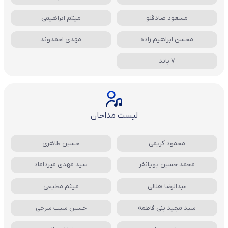
مسعود صادقلو
میثم ابراهیمی
محسن ابراهیم زاده
مهدی احمدوند
7 باند
لیست مداحان
محمود کریمی
حسین طاهری
محمد حسین پویانفر
سید مهدی میرداماد
عبدالرضا هلالی
میثم مطیعی
سید مجید بنی فاطمه
حسین سیب سرخی