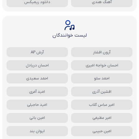
آهنگ هندی
دانلود ریمیکس
لیست خوانندگان
آرون افشار
آرش AP
احسان خواجه امیری
احسان دریادل
احمد سلو
احمد سعیدی
افشین آذری
امید آمری
امیر عباس گلاب
امید حاجیلی
امیر عظیمی
امین بانی
امین حبیبی
ایوان بند