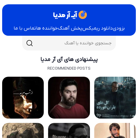
بزودی
دانلود ریمیکس
پخش آهنگ
خواننده ها
تماس با ما
پیشنهادی های آی آر مدیا
RECOMMENDED POSTS