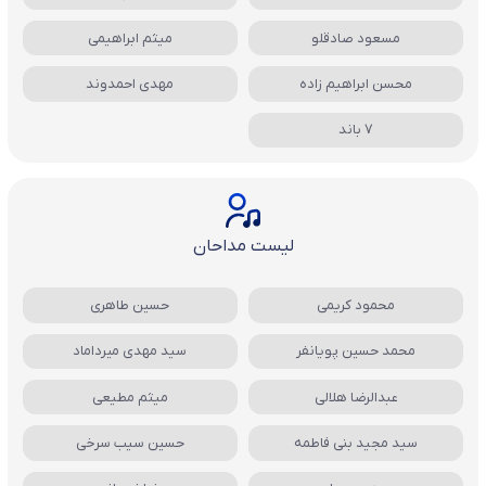
مسعود صادقلو
میثم ابراهیمی
محسن ابراهیم زاده
مهدی احمدوند
7 باند
لیست مداحان
محمود کریمی
حسین طاهری
محمد حسین پویانفر
سید مهدی میرداماد
عبدالرضا هلالی
میثم مطیعی
سید مجید بنی فاطمه
حسین سیب سرخی