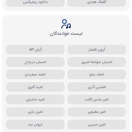
آهنگ هندی
دانلود ریمیکس
لیست خوانندگان
آرون افشار
آرش AP
احسان خواجه امیری
احسان دریادل
احمد سلو
احمد سعیدی
افشین آذری
امید آمری
امیر عباس گلاب
امید حاجیلی
امیر عظیمی
امین بانی
امین حبیبی
ایوان بند