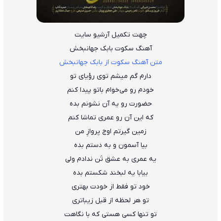
چهت تکمیل آرشیو سایت
آهنگ سکوت بابک جهانبخش
متن آهنگ سکوت از بابک جهانبخش
دارم گم میشم توی رؤیای تو
خودم رو می‌خوام باتو پیدا کنم
حضورت رو یه آن نشونم بده
که این آن رو عمری تماشا کنم
زمین گیرتم اوج پروازِ من
بیا آسمون و به دستم بده
یه عمری به عشق تَن ندادم ولی
بیابا یه لبخند شکستم بده
خود تو فقط از خودت بهتری
تو هر لحظه از قبل زیباتری
تو تنها کسی هستی که با نگاهت