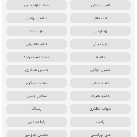
امین رستمی
بابک جهانبخش
بابک مافی
بنیامین بهادری
بهنام بانی
پازل باند
پویا بیاتی
حامد همایون
حامیم
حجت اشرف زاده
حسین توکلی
حسین منتظری
حمید حامی
حمید عسکری
حمید هیراد
سامان جلیلی
شهاب مظفری
رستاک
راغب
رضا صادقی
علی لهراسبی
محسن چاوشی