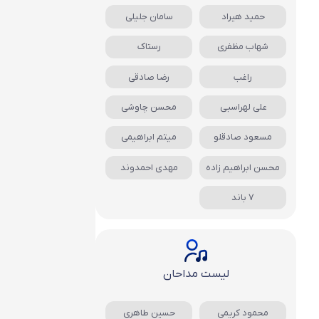
حمید هیراد
سامان جلیلی
شهاب مظفری
رستاک
راغب
رضا صادقی
علی لهراسبی
محسن چاوشی
مسعود صادقلو
میثم ابراهیمی
محسن ابراهیم زاده
مهدی احمدوند
7 باند
لیست مداحان
محمود کریمی
حسین طاهری