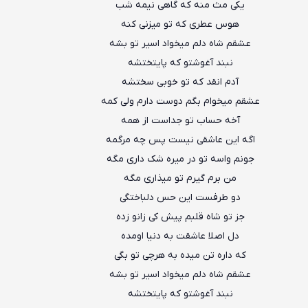
یکی مث منه که گاهی نیمه شب
هوس عطری که تو میزنی کنه
عشقم شاه دلم میخواد اسیر تو بشه
نبند آغوشتو که پایتختشه
آدم انقد که تو خوبی سختشه
عشقم میخوام بگم دوست دارم ولی کمه
آخه حساب تو جداست از همه
اگه این عاشقی نیست پس چه مرگمه
جونم واسه تو در میره شک داری مگه
من برم گیرم تو میذاری مگه
دو طرفست این حس دلباختگی
جز تو شاه قلبم پیش کی زانو زده
دل اصلا عاشقت به دنیا اومده
که داره تن میده به هرچی تو بگی
عشقم شاه دلم میخواد اسیر تو بشه
نبند آغوشتو که پایتختشه