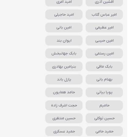
افشین آذری
امید آمری
امیر عباس گلاب
امید حاجیلی
امیر عظیمی
امین بانی
امین حبیبی
ایوان بند
امین رستمی
بابک جهانبخش
بابک مافی
بنیامین بهادری
بهنام بانی
پازل باند
پویا بیاتی
حامد همایون
حامیم
حجت اشرف زاده
حسین توکلی
حسین منتظری
حمید حامی
حمید عسکری