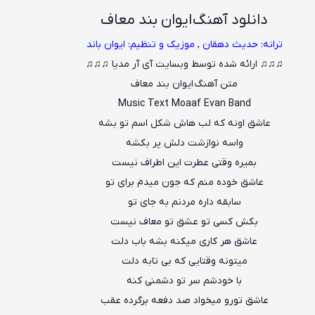
دانلود آهنگ
ایوان بند معاف
ترانه: حدیث دهقان , موزیک و تنظیم: ایوان باند
♫♫♫ ارائه شده توسط وبسایت آی آر مدیا ♫♫♫
متن آهنگ
ایوان بند معاف
Music Text
Moaaf
Evan Band
عاشق اونه که لب هاش شکل اسم تو بشه
واسه نوازشت دلش پر بکشه
بمیره وقتی عطرت این اطراف نیست
عاشق خوده منم که جون میدم برای تو
سابقه داره مردنم به جای تو
بکش کسی تو عشق تو معاف نیست
عاشق هر کاری م
ی
کنه بشه باب دلت
میتونه وقتایی که بی تابه دلت
با خودشم سر تو دشمنی کنه
عاشق تورو میخواد صد دفعه برگرده عقب