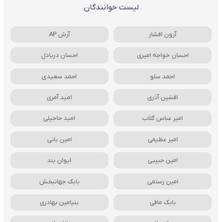
لیست خوانندگان
آرون افشار
آرش AP
احسان خواجه امیری
احسان دریادل
احمد سلو
احمد سعیدی
افشین آذری
امید آمری
امیر عباس گلاب
امید حاجیلی
امیر عظیمی
امین بانی
امین حبیبی
ایوان بند
امین رستمی
بابک جهانبخش
بابک مافی
بنیامین بهادری