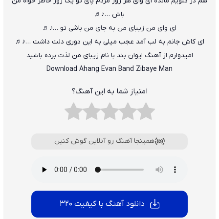
هم در گلویم مانده ای وای هر روز مردم پای تو یک روز خاطر خواه من
باش …♪♬
ای وای من زیبای من به جای من باشی تو …♪♬
ای کاش جانم به لب آمد عجب میلی به این دوری دلت داشت …♪♬
امیدوارم از آهنگ ایوان بند با نام زیبای من لذت برده باشید
Download Ahang Evan Band Zibaye Man
امتیاز شما به این آهنگ؟
همینجا آهنگ رو آنلاین گوش کنین
دانلود آهنگ با کیفیت 320