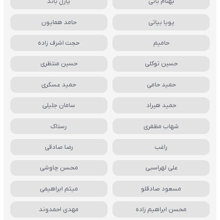
بهنام بانی
پازل باند
پویا بیاتی
حامد همایون
حامیم
حجت اشرف زاده
حسین توکلی
حسین منتظری
حمید حامی
حمید عسکری
حمید هیراد
سامان جلیلی
شهاب مظفری
رستاک
راغب
رضا صادقی
علی لهراسبی
محسن چاوشی
مسعود صادقلو
میثم ابراهیمی
محسن ابراهیم زاده
مهدی احمدوند