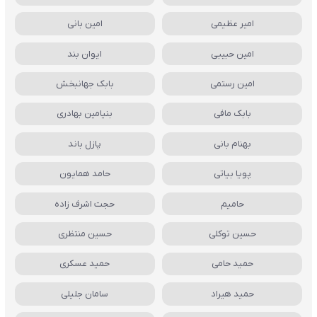
امیر عظیمی
امین بانی
امین حبیبی
ایوان بند
امین رستمی
بابک جهانبخش
بابک مافی
بنیامین بهادری
بهنام بانی
پازل باند
پویا بیاتی
حامد همایون
حامیم
حجت اشرف زاده
حسین توکلی
حسین منتظری
حمید حامی
حمید عسکری
حمید هیراد
سامان جلیلی