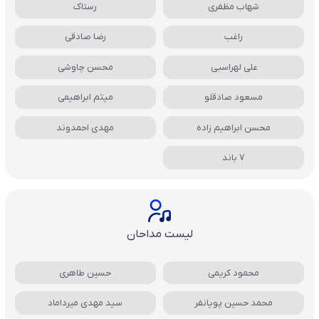
شهاب مظفری
رستاک
راغب
رضا صادقی
علی لهراسبی
محسن چاوشی
مسعود صادقلو
میثم ابراهیمی
محسن ابراهیم زاده
مهدی احمدوند
7 باند
لیست مداحان
محمود کریمی
حسین طاهری
محمد حسین پویانفر
سید مهدی میرداماد